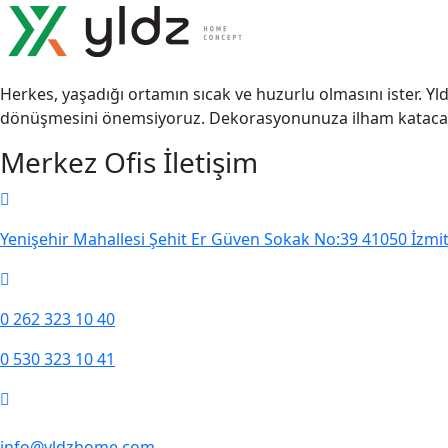
Herkes, yaşadığı ortamın sıcak ve huzurlu olmasını ister. Yld
dönüşmesini önemsiyoruz. Dekorasyonunuza ilham katacak ya
Merkez Ofis İletişim
Yenişehir Mahallesi Şehit Er Güven Sokak No:39 41050 İzmit
0 262 323 10 40
0 530 323 10 41
info@yldzhome.com