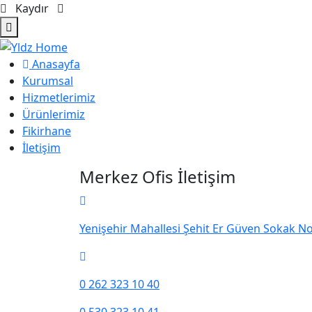
Kaydır
Anasayfa
Kurumsal
Hizmetlerimiz
Ürünlerimiz
Fikirhane
İletişim
Merkez Ofis İletişim
Yenişehir Mahallesi Şehit Er Güven Sokak No
0 262 323 10 40
0 530 323 10 41